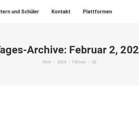
ltern und Schüler
Kontakt
Plattformen
ages-Archive:
Februar 2, 20
Sie befinden sich hier:
Start
2024
Februar
02