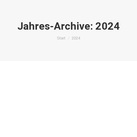
Jahres-Archive:
2024
Sie befinden sich hier:
Start
2024