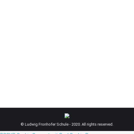
Kindern aus vielen verschiedenen Ländern gab
es am letzten Schultag vor den Ferien einen
närrischen Tag. Obwohl einige schon schön
verkleidet erschienen, hatten sie viel Spaß beim
Anfertigen unterschiedlichster
Faschingsmasken. Zudem nahmen sich Schüler
der Klasse 10a Zeit, mit den Jungen und
Mädchen „Mensch ärgere dich nicht“ und „Uno“
zu…
© Ludwig Fronhofer Schule - 2020. All rights reserved.