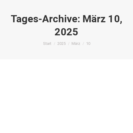
Tages-Archive:
März 10,
2025
Sie befinden sich hier:
Start
2025
März
10