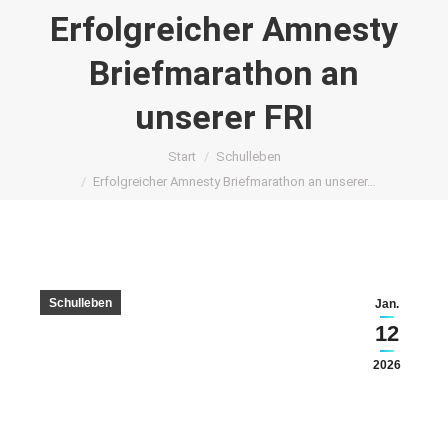
Erfolgreicher Amnesty
Briefmarathon an
unserer FRI
Sie befinden sich hier:
Start
Schulleben
Erfolgreicher Amnesty Briefmarathon an unserer…
Schulleben
Jan.
12
2026