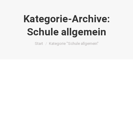
Kategorie-Archive:
Schule allgemein
Sie befinden sich hier:
Start
Kategorie "Schule allgemein"