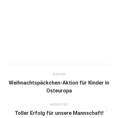
Kommentarnavigation
ZURÜCK
Weihnachtspäckchen-Aktion für Kinder in
Vorheriger
Osteuropa
Beitrag:
NÄCHSTES
Nächster
Toller Erfolg für unsere Mannschaft!