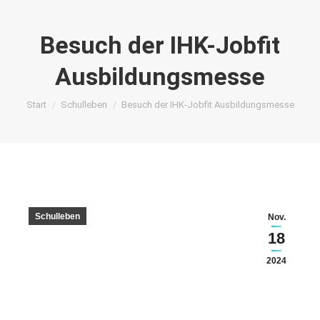
Besuch der IHK-Jobfit
Ausbildungsmesse
Sie befinden sich hier:
Start
Schulleben
Besuch der IHK-Jobfit Ausbildungsmesse
Schulleben
Nov.
18
2024