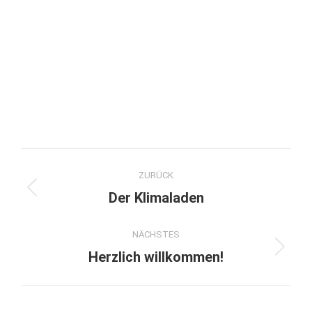
Kommentarnavigation
ZURÜCK
Vorheriger
Der Klimaladen
Beitrag:
NÄCHSTES
Nächster
Herzlich willkommen!
Beitrag: