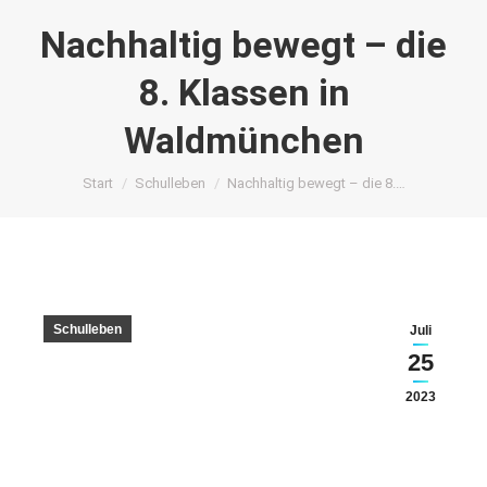
Nachhaltig bewegt – die
8. Klassen in
Waldmünchen
Sie befinden sich hier:
Start
Schulleben
Nachhaltig bewegt – die 8.…
Schulleben
Juli
25
2023