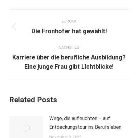
Kommentarnavigation
ZURÜCK
Vorheriger
Die Fronhofer hat gewählt!
Beitrag:
NÄCHSTES
Karriere über die berufliche Ausbildung?
Nächster
Eine junge Frau gibt Lichtblicke!
Beitrag:
Related Posts
Wege, die aufleuchten – auf
Entdeckungstour ins Berufsleben
November 9, 2025