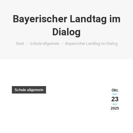
Bayerischer Landtag im
Dialog
Sie befinden sich hier:
Start
Schule allgemein
Bayerischer Landtag im Dialog
Schule allgemein
Okt.
23
2025