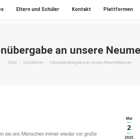
es
Eltern und Schüler
Kontakt
Plattformen
nübergabe an unsere Neume
Sie befinden sich hier:
Start
Schulleben
Urkundenübergabe an unsere Neumediatoren
Mai
2
llen sie uns Menschen immer wieder vor große
2025