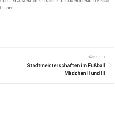
atorinnen Julia Hafemann Klasse 10e und Heidi Haberl Klasse
zt haben.
NÄCHSTES
Stadtmeisterschaften im Fußball
Nächster
Mädchen II und III
Beitrag: