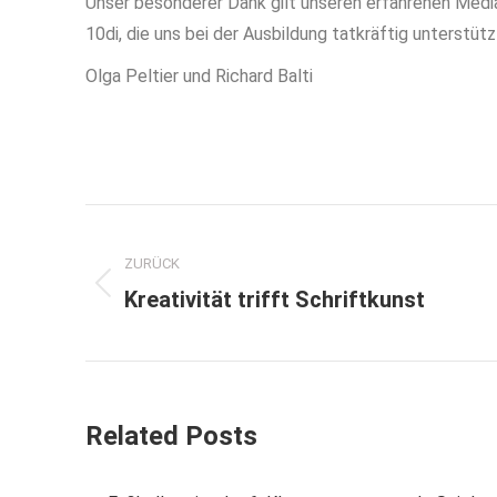
Unser besonderer Dank gilt unseren erfahrenen Medi
10di, die uns bei der Ausbildung tatkräftig unterstüt
Olga Peltier und Richard Balti
Kommentarnavigation
ZURÜCK
Vorheriger
Kreativität trifft Schriftkunst
Beitrag:
Related Posts