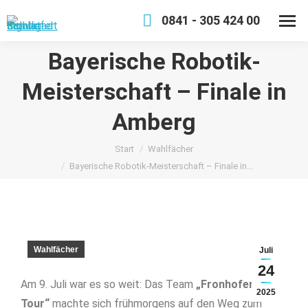
0841 - 305 424 00
Bayerische Robotik-
Meisterschaft – Finale in
Amberg
Sie befinden sich hier:
Start
Wahlfächer
Bayerische Robotik-Meisterschaft – Finale in…
Wahlfächer
Juli
24
Am 9. Juli war es so weit: Das Team
„Fronhofer on
2025
Tour“
machte sich frühmorgens auf den Weg zum