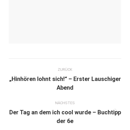
Kommentarnavigation
ZURÜCK
„Hinhören lohnt sich!“ – Erster Lauschiger
Vorheriger
Abend
Beitrag:
NÄCHSTES
Der Tag an dem ich cool wurde – Buchtipp
Nächster
der 6e
Beitrag: