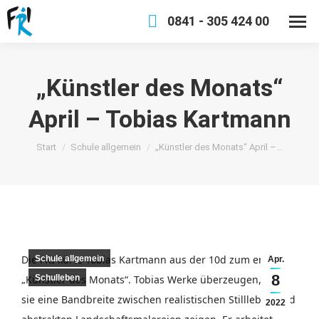
0841 - 305 424 00
„Künstler des Monats“
April – Tobias Kartmann
Sie befinden sich hier:
Start
Schule allgemein
„Künstler des Monats“ April –…
Die FRI kürte Tobias Kartmann aus der 10d zum ersten
Schule allgemein
Apr.
8
„Künstler des Monats“. Tobias Werke überzeugen, weil
Schulleben
sie eine Bandbreite zwischen realistischen Stillleben und
2022