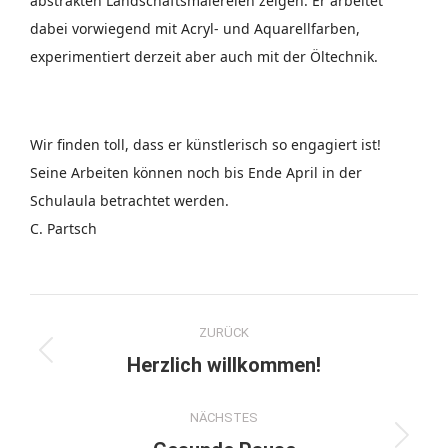
abstrakten Landschaftsmalereien zeigen. Er arbeitet
dabei vorwiegend mit Acryl- und Aquarellfarben,
experimentiert derzeit aber auch mit der Öltechnik.
Wir finden toll, dass er künstlerisch so engagiert ist!
Seine Arbeiten können noch bis Ende April in der
Schulaula betrachtet werden.
C. Partsch
Kommentarnavigation
ZURÜCK
Vorheriger
Herzlich willkommen!
Beitrag:
NÄCHSTES
Nächster