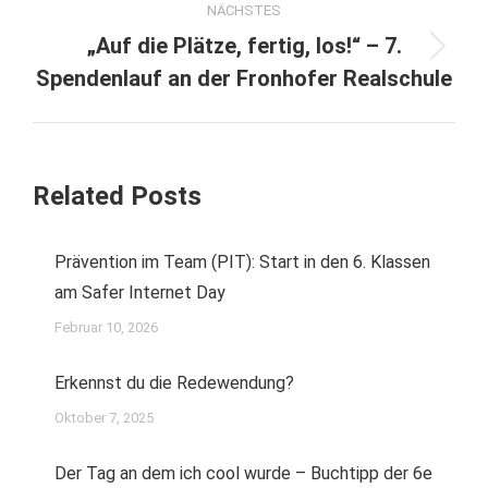
NÄCHSTES
„Auf die Plätze, fertig, los!“ – 7.
Nächster
Spendenlauf an der Fronhofer Realschule
Beitrag:
Related Posts
Prävention im Team (PIT): Start in den 6. Klassen
am Safer Internet Day
Februar 10, 2026
Erkennst du die Redewendung?
Oktober 7, 2025
Der Tag an dem ich cool wurde – Buchtipp der 6e