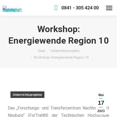
0841 - 305 424 00
Workshop:
Energiewende Region 10
Sie befinden sich hier:
Start
Unterrichtsprojekte
Workshop: Energiewende Region 10
Unterrichtsprojekte
Mai
17
Das „Forschungs- und Transferzentrum Nachhaltigkeit
2023
Neuburg“ (ForTraNN) der Technischen Hochschule