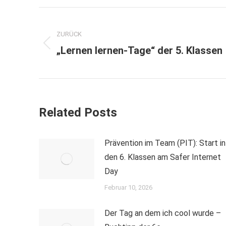
Kommentarnavigation
ZURÜCK
Vorheriger
„Lernen lernen-Tage“ der 5. Klassen
Beitrag:
Related Posts
Prävention im Team (PIT): Start in
den 6. Klassen am Safer Internet
Day
Februar 10, 2026
Der Tag an dem ich cool wurde –