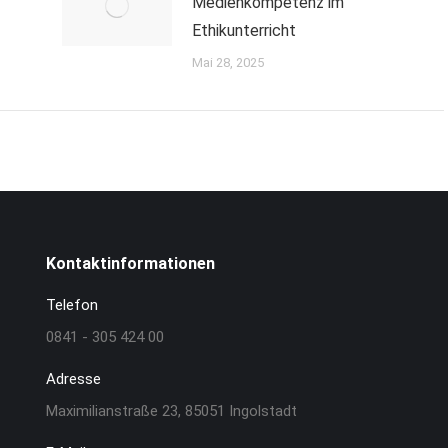
Medienkompetenz im
Ethikunterricht
Mai 28, 2025
Kontaktinformationen
Telefon
0841 - 305 424 00
Adresse
Maximilianstraße 23, 85051 Ingolstadt