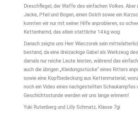
Dreschflegel, der Waffe des einfachen Volkes. Aber 
Jacke, Pfeil und Bogen, einen Dolch sowie ein Kurzs
konnten wir nur mit seiner Hilfe anprobieren, so schw
Kettenhemd, das allein stattliche 14 kg wog.
Danach zeigte uns Herr Wieczorek sein mittelalterl
bestand, da eine dreizackige Gabel als Werkzeug des
damals nur reiche Leute leisten, während das einfach
auch die übrigen „Kleidungsstücke“ eines Ritters anp
sowie eine Kopfbedeckung aus Kettenmaterial, worun
noch ein Video eines nachgestellten Schaukampfes u
Geschichtsstunde werden wir uns lange erinnern!
Yuki Rutenberg und Lilly Schmatz, Klasse 7gi