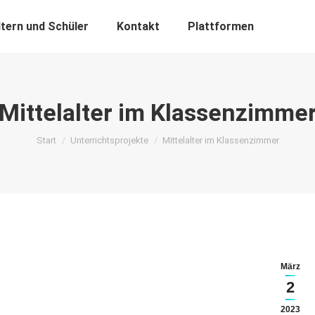
ltern und Schüler
Kontakt
Plattformen
Mittelalter im Klassenzimme
Sie befinden sich hier:
Start
Unterrichtsprojekte
Mittelalter im Klassenzimmer
März
2
2023